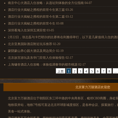
南京中心大酒店入住攻略：从选址到体验的全方位指南 04-07
酒店行业大揭秘之携程的前世今生第三篇 03-26
酒店行业大揭秘之携程的前世今生第二篇 03-12
酒店行业大揭秘之携程的前世今生 03-08
深圳看海入住深圳五洲宾馆 03-05
2月22日，张志磊与卡巴耶尔的比赛将在利雅得举行，以下是几家值得入住的酒店推荐
北京亚奥国际酒店附近玩乐推荐 02-20
蒙阴蒙山养心园大酒店及周边简介 02-19
北京故宫游玩及东华门宾馆入住体验报告 02-17
上海镛舍酒店入住攻略：体验低调奢华的都市桃源 02-17
上页
1
2
3
4
5
6
7
8
...
北京富力万丽酒店欢迎您
北京富力万丽酒店位于朝阳区东三环中路的中央商务区，毗邻CBD商圈，身处
地铁双井站，地铁7号线可直达北京环球影城度假区，是各种会议、探索旅行，
美食一站式体验。