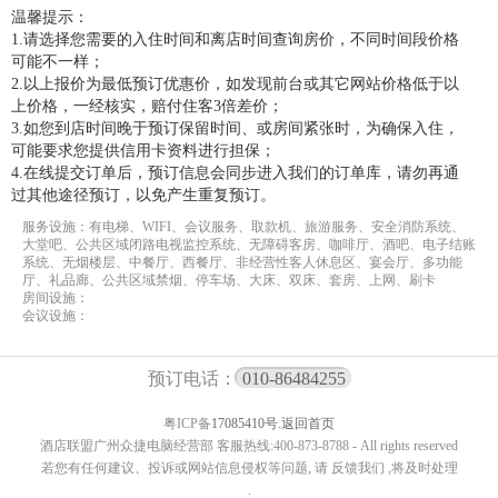
温馨提示：
1.请选择您需要的入住时间和离店时间查询房价，不同时间段价格
可能不一样；
2.以上报价为最低预订优惠价，如发现前台或其它网站价格低于以
上价格，一经核实，赔付住客3倍差价；
3.如您到店时间晚于预订保留时间、或房间紧张时，为确保入住，
可能要求您提供信用卡资料进行担保；
4.在线提交订单后，预订信息会同步进入我们的订单库，请勿再通
过其他途径预订，以免产生重复预订。
服务设施：有电梯、WIFI、会议服务、取款机、旅游服务、安全消防系统、
大堂吧、公共区域闭路电视监控系统、无障碍客房、咖啡厅、酒吧、电子结账
系统、无烟楼层、中餐厅、西餐厅、非经营性客人休息区、宴会厅、多功能
厅、礼品廊、公共区域禁烟、停车场、大床、双床、套房、上网、刷卡
房间设施：
会议设施：
预订电话：
010-86484255
粤ICP备
17085410号.
返回首页
酒店联盟广州众捷电脑经营部 客服热线:400-873-8788 - All rights reserved
若您有任何建议、投诉或网站信息侵权等问题, 请 反馈我们 ,将及时处理
.