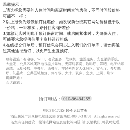
温馨提示：
1.请选择您需要的入住时间和离店时间查询房价，不同时间段价格
可能不一样；
2.以上报价为最低预订优惠价，如发现前台或其它网站价格低于以
上价格，一经核实，赔付住客3倍差价；
3.如您到店时间晚于预订保留时间、或房间紧张时，为确保入住，
可能要求您提供信用卡资料进行担保；
4.在线提交订单后，预订信息会同步进入我们的订单库，请勿再通
过其他途径预订，以免产生重复预订。
服务设施：有电梯、WIFI、会议服务、取款机、旅游服务、安全消防系统、
大堂吧、公共区域闭路电视监控系统、无障碍客房、咖啡厅、酒吧、电子结账
系统、无烟楼层、中餐厅、西餐厅、非经营性客人休息区、宴会厅、多功能
厅、礼品廊、公共区域禁烟、停车场、大床、双床、套房、上网、刷卡
房间设施：
会议设施：
预订电话：
010-86484255
粤ICP备
17085410号.
返回首页
酒店联盟广州众捷电脑经营部 客服热线:400-873-8788 - All rights reserved
若您有任何建议、投诉或网站信息侵权等问题, 请 反馈我们 ,将及时处理
.