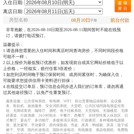
入住日期:
离店日期:
房型名称
08月10日
前台付款
早餐
非常抱歉，在2026-08-10日期至2026-08-11期间暂时不能在线预
订，请拨打电话预订。
温馨提示：
1.请选择您需要的入住时间和离店时间查询房价，不同时间段价格
可能不一样；
2.以上报价为最低预订优惠价，如发现前台或其它网站价格低于以
上价格，一经核实，赔付住客3倍差价；
3.如您到店时间晚于预订保留时间、或房间紧张时，为确保入住，
可能要求您提供信用卡资料进行担保；
4.在线提交订单后，预订信息会同步进入我们的订单库，请勿再通
过其他途径预订，以免产生重复预订。
服务设施：公共音响系统、有电梯、WIFI、前台贵重物品保险柜、会议服
务、取款机、旅游服务、安全消防系统、大堂吧、公共区域闭路电视监控系
统、无障碍客房、咖啡厅、酒吧、电子结账系统、大堂报纸、无烟楼层、无障
碍通道、行政酒廊、24小时热水、中餐厅、西餐厅、非经营性客人休息区、日
式餐厅、宴会厅、多功能厅、多媒体演示系统、行政楼层、多种规格电源插
座、遮光窗帘、手动窗帘、房内保险箱、书桌、床具：鸭绒被、床具：毯子或
被子、空调、国内长途电话、国际长途电话、有线频道、液晶电视机、免费瓶