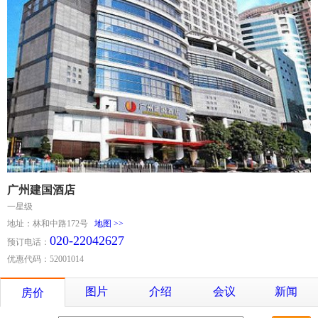
广州建国酒店
一星级
地址：林和中路172号
地图 >>
020-22042627
预订电话：
优惠代码：52001014
图片
介绍
会议
新闻
房价