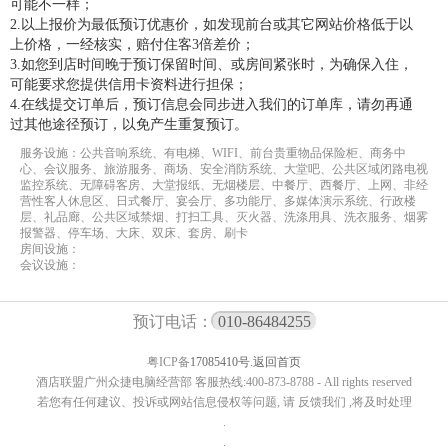
可能不一样；
2.以上报价为最低预订优惠价，如发现前台或其它网站价格低于以
上价格，一经核实，赔付住客3倍差价；
3.如您到店时间晚于预订保留时间、或房间紧张时，为确保入住，
可能要求您提供信用卡资料进行担保；
4.在线提交订单后，预订信息会同步进入我们的订单库，请勿再通
过其他途径预订，以免产生重复预订。
服务设施：公共音响系统、有电梯、WIFI、前台贵重物品保险柜、商务中
心、会议服务、旅游服务、商场、安全消防系统、大堂吧、公共区域闭路电视
监控系统、无障碍客房、大堂报纸、无烟楼层、中餐厅、西餐厅、上网、非经
营性客人休息区、日式餐厅、宴会厅、多功能厅、多媒体演示系统、行政楼
层、礼品廊、公共区域禁烟、打扫工具、灭火器、洗涤用具、洗衣服务、烟雾
报警器、停车场、大床、双床、套房、刷卡
房间设施：
会议设施：
预订电话：
010-86484255
粤ICP备
17085410号.
返回首页
酒店联盟广州众捷电脑经营部 客服热线:400-873-8788 - All rights reserved
若您有任何建议、投诉或网站信息侵权等问题, 请 反馈我们 ,将及时处理
.
.