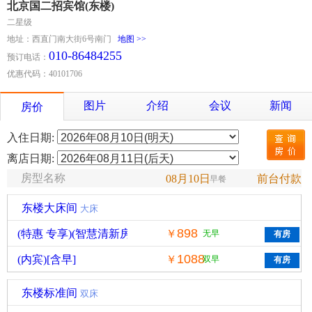
北京国二招宾馆(东楼)
二星级
地址：西直门南大街6号南门
地图 >>
010-86484255
预订电话：
优惠代码：40101706
图片
介绍
会议
新闻
房价
入住日期:
离店日期:
房型名称
08月10日
前台付款
早餐
东楼大床间
大床
898
(特惠 专享)(智慧清新房专享)(内宾)
￥
无早
1088
(内宾)[含早]
￥
双早
东楼标准间
双床