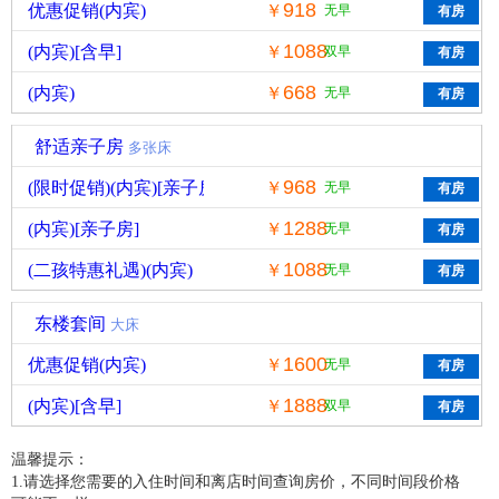
918
优惠促销(内宾)
￥
无早
1088
(内宾)[含早]
￥
双早
668
(内宾)
￥
无早
舒适亲子房
多张床
968
(限时促销)(内宾)[亲子房]
￥
无早
1288
(内宾)[亲子房]
￥
无早
1088
(二孩特惠礼遇)(内宾)
￥
无早
东楼套间
大床
1600
优惠促销(内宾)
￥
无早
1888
(内宾)[含早]
￥
双早
温馨提示：
1.请选择您需要的入住时间和离店时间查询房价，不同时间段价格