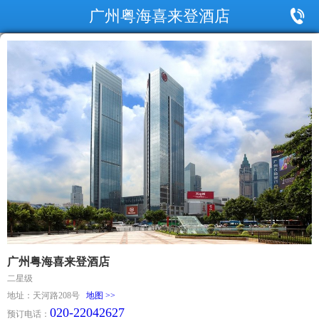
广州粤海喜来登酒店
广州粤海喜来登酒店
二星级
地址：天河路208号
地图 >>
020-22042627
预订电话：