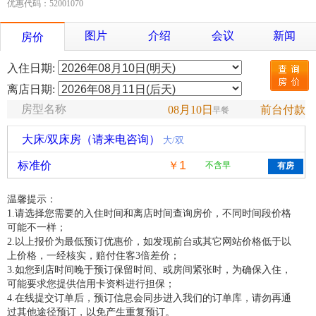
优惠代码：52001070
图片
介绍
会议
新闻
房价
入住日期:
离店日期:
房型名称
08月10日
前台付款
早餐
大床/双床房（请来电咨询）
大/双
1
标准价
￥
不含早
温馨提示：
1.请选择您需要的入住时间和离店时间查询房价，不同时间段价格
可能不一样；
2.以上报价为最低预订优惠价，如发现前台或其它网站价格低于以
上价格，一经核实，赔付住客3倍差价；
3.如您到店时间晚于预订保留时间、或房间紧张时，为确保入住，
可能要求您提供信用卡资料进行担保；
4.在线提交订单后，预订信息会同步进入我们的订单库，请勿再通
过其他途径预订，以免产生重复预订。