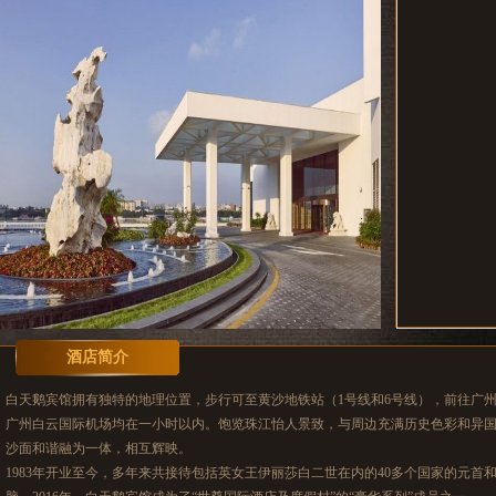
酒店简介
白天鹅宾馆拥有独特的地理位置，步行可至黄沙地铁站（1号线和6号线），前往广
广州白云国际机场均在一小时以内。饱览珠江怡人景致，与周边充满历史色彩和异
沙面和谐融为一体，相互辉映。
1983年开业至今，多年来共接待包括英女王伊丽莎白二世在内的40多个国家的元首