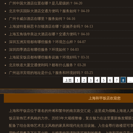
广州中国大酒店位置在哪？是几星级的？ 04-20
北京华滨国际大酒店交通方便吗？服务如何？ 04-19
广州卡威尔酒店在哪里？服务如何？ 04-16
上海波特曼丽思卡尔顿酒店在哪？设施齐全吗？ 04-13
上海五角场华美达大酒店在哪？交通方便吗？ 04-10
深圳五洲宾馆都有哪些服务？环境怎么样？ 04-07
深圳四季酒店有哪些服务？环境如何？ 04-03
上海延安饭店都有哪些服务设施？环境好吗？ 03-31
北京铁道大厦交通便利吗？都有什么服务？ 03-28
广州远洋宾馆的地址是什么？服务和环境好吗？ 03-25
上页
1
2
3
4
5
6
7
8
...
上海和平饭店欢迎您
上海和平饭店位于著名的外滩和繁华的南京路交汇处，这里成为领略上海迷人
饭店装饰艺术风格的力作。历经3年大规模整修，复古魅力在这里重新焕发耀眼
配备了结合装饰艺术主义风格的家具和现代化生活设施。入住金尊行政楼层可